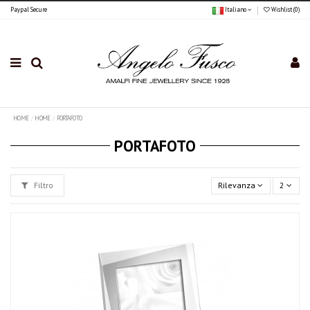
Paypal Secure
Italiano
Wishlist (
0
)
HOME
HOME
PORTAFOTO
PORTAFOTO
Filtro
Rilevanza
2