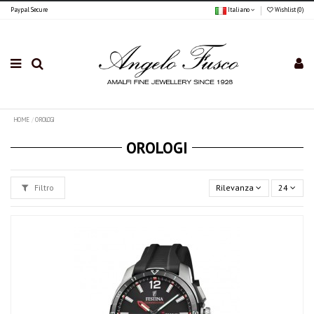
Paypal Secure
Italiano
Wishlist (
0
)
HOME
OROLOGI
OROLOGI
Filtro
Rilevanza
24