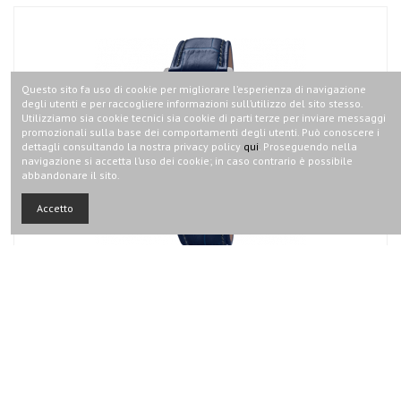
Questo sito fa uso di cookie per migliorare l’esperienza di navigazione
degli utenti e per raccogliere informazioni sull’utilizzo del sito stesso.
Utilizziamo sia cookie tecnici sia cookie di parti terze per inviare messaggi
promozionali sulla base dei comportamenti degli utenti. Può conoscere i
dettagli consultando la nostra privacy policy
qui
. Proseguendo nella
navigazione si accetta l’uso dei cookie; in caso contrario è possibile
abbandonare il sito.
Accetto
OROLOGIO CRONOGRAFO FESTINA TIMELESS F20286 / 3 BLU SCURO,
139,00 €
PELLE, UOMO
Festina